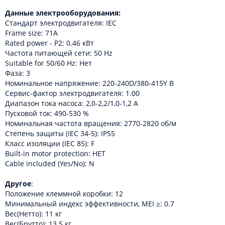
Данные электрооборудования:
Стандарт электродвигателя: IEC
Frame size: 71A
Rated power - P2: 0.46 кВт
Частота питающей сети: 50 Hz
Suitable for 50/60 Hz: Нет
Фаза: 3
Номинальное напряжение: 220-240D/380-415Y В
Сервис-фактор электродвигателя: 1.00
Диапазон тока насоса: 2,0-2,2/1,0-1,2 A
Пусковой ток: 490-530 %
Номинальная частота вращения: 2770-2820 об/м
Степень защиты (IEC 34-5): IP55
Класс изоляции (IEC 85): F
Built-in motor protection: НЕТ
Cable included (Yes/No): N
Другое
:
Положение клеммной коробки: 12
Минимальный индекс эффективности, MEI ≥: 0.7
Вес(Нетто): 11 кг
Вес(Брутто): 13.5 кг