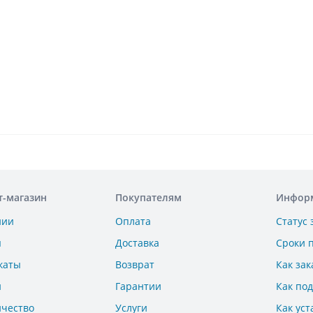
т-магазин
Покупателям
Инфор
нии
Оплата
Статус 
ы
Доставка
Сроки 
каты
Возврат
Как зак
и
Гарантии
Как по
ичество
Услуги
Как уст