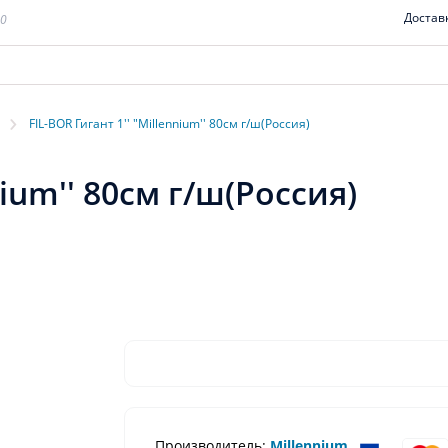
Достав
00
›
FIL-BOR Гигант 1'' "Millennium'' 80см г/ш(Россия)
nium'' 80см г/ш(Россия)
Производитель:
Millennium