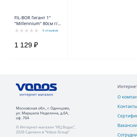
FIL-BOR Гигант 1''
"Millennium'' 80см г/
ш(Россия)
0 отзывов
1 129 ₽
Интерне
интернет магазин
О компа
Контакт
Московская обл., г. Одинцово,
ул. Маршала Неделина, д.6А,
Сертифи
оф. 704
Ваканси
© Интернет-магазин “ИЦ Водос”,
2026 Сделано в “Vobus Group”
Сотрудн