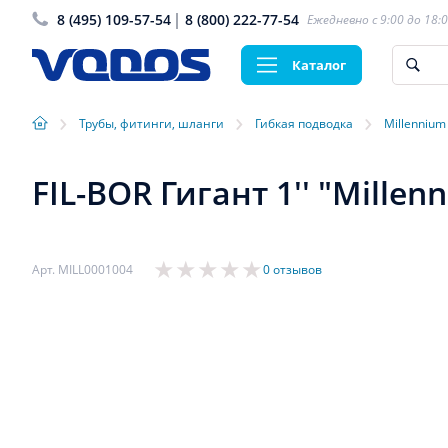
8 (495) 109-57-54
8 (800) 222-77-54
Ежедневно с 9:00 до 18:
Каталог
›
›
›
Трубы, фитинги, шланги
Гибкая подводка
Millennium
FIL-BOR Гигант 1'' "Millen
Арт. MILL0001004
0 отзывов