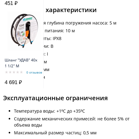
451 ₽
Технические характеристики
Максимальная глубина погружения насоса: 5 м
Длина кабеля питания: 10 м
Степень защиты: IPX8
Класс изоляции: B
Класс защиты: I
Шланг "УДАВ" 40х
Высота: 280 мм
1 1/2" M
Ширина: 360 мм
0 отзывов
Длина: 155 мм
4 691 ₽
Вес: 4,6 кг
Эксплуатационные ограничения
Температура воды: +1⁰С до +35⁰С
Содержание механических примесей: не более 5% от
объема воды
Максимальный размер частиц: 0,5 мм