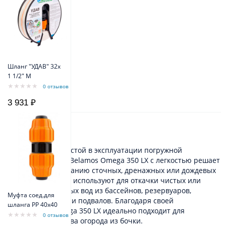
Шланг "УДАВ" 32х
1 1/2" M
0 отзывов
3 931 ₽
Описание
Компактный и простой в эксплуатации погружной
дренажный насос Belamos Omega 350 LX с легкостью решает
задачи по откачиванию сточных, дренажных или дождевых
вод. Данный насос используют для откачки чистых или
слегка загрязненных вод из бассейнов, резервуаров,
Муфта соед.для
погребов, канав или подвалов. Благодаря своей
шланга РР 40х40
конструкции, Omega 350 LX идеально подходит для
0 отзывов
организации полива огорода из бочки.