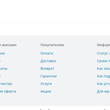
т-магазин
Покупателям
Инфор
нии
Оплата
Статус 
ы
Доставка
Сроки 
каты
Возврат
Как зак
и
Гарантии
Как по
ичество
Услуги
Как уст
ая оферта
Акции
Для юр