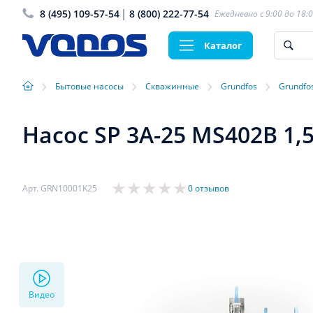
8 (495) 109-57-54
8 (800) 222-77-54
Ежедневно с 9:00 до 18:
Каталог
›
›
›
›
Бытовые насосы
Скважинные
Grundfos
Grundfo
Насос SP 3A-25 MS402B 1,
Арт. GRN10001K25
0 отзывов
Видео