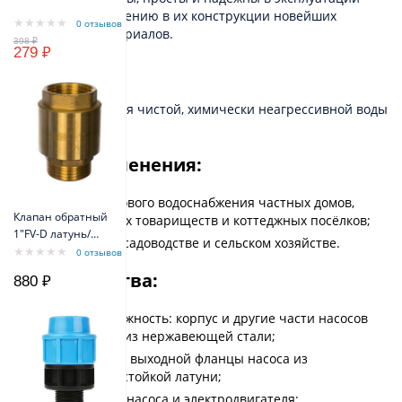
благодаря применению в их конструкции новейших
0 отзывов
технологий и материалов.
279 ₽
Назначение
Для перекачивания чистой, химически неагрессивной воды
из скважин.
Сферы применения:
системы бытового водоснабжения частных домов,
Клапан обратный
садоводческих товариществ и коттеджных посёлков;
1"FV-D латунь/
ирригация в садоводстве и сельском хозяйстве.
внеш резьба
0 отзывов
Belamos
Преимущества:
880 ₽
высокая надежность: корпус и другие части насосов
изготовлены из нержавеющей стали;
переходной и выходной фланцы насоса из
коррозионностойкой латуни;
высокий КПД насоса и электродвигателя;