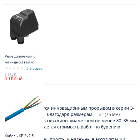
Реле давления с
накидной гайкой
VODOS PM/5 1/4" -
0 отзывов
FG 16A(10A) IP44
1 055 ₽
Описание
Насосы 3ST являются инновационным прорывом в серии 3-
дюймовых насосов. Благодаря размерам — 3" (75 мм) —
возможен монтаж в скважины диаметром не менее 80–85 мм,
тем самым сокращается стоимость работ по бурению.
Кабель КВ 3х2,5
Насосы экономичны, просты и надежны в эксплуатации