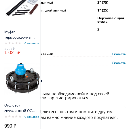
Диаметр насоса, дюймы (мм)
3ʺ (75)
Размер присоединения, дюймы (мм)
1ʺ (25)
Материал корпуса
Нержавеющая
сталь
Гарантия, г
2
Муфта
термоусадочная
Инструкции
МТК 3x1,5 мм -
0 отзывов
3x2,5мм
1 021 ₽
Руководство по эксплуатации
Скачать
Описание
Скачать
Отзывы и оценки
Для добавления отзыва необходимо войти под своей
учётной записью или зарегистрироваться.
Оголовок
скважинный ОСП
Будьте первым! Делитесь опытом и помогите другим
130-140/40
сделать выбор. Нам важно мнение каждого покупателя.
0 отзывов
пластиковый
Спасибо!
990 ₽