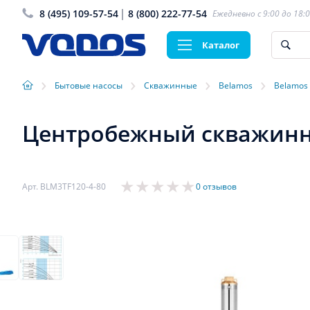
8 (495) 109-57-54
8 (800) 222-77-54
Ежедневно с 9:00 до 18:
Каталог
›
›
›
›
Бытовые насосы
Скважинные
Belamos
Belamos
Центробежный скважинный
Арт. BLM3TF120-4-80
0 отзывов