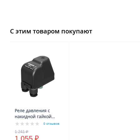
С этим товаром покупают
Реле давления с
накидной гайкой
VODOS PM/5 1/4" - FG
0 отзывов
16A(10A) IP44
1 055 ₽