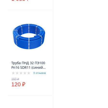
Труба ПНД 32 ПЭ100
Pn16 SDR11 (синий
цвет) VODOS Standart
0 отзывов
120 ₽