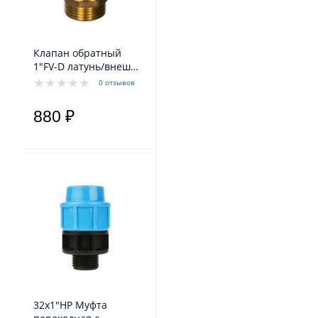
Клапан обратный
1"FV-D латунь/внеш
резьба Belamos
0 отзывов
880 ₽
32х1"НР Муфта