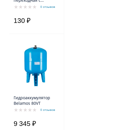
переходная с
наружной резьбой
0 отзывов
130 ₽
Гидроаккумулятор
Belamos 80VT
0 отзывов
9 345 ₽