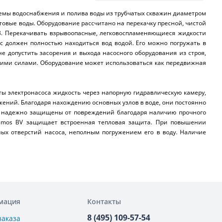
темы водоснабжения и полива воды из трубчатых скважин диаметром
товые воды. Оборудование рассчитано на перекачку пресной, чистой
3
. Перекачивать взрывоопасные, легковоспламеняющиеся жидкости
с должен полностью находиться вод водой. Его можно погружать в
не допустить засорения и выхода насосного оборудования из строя,
воими силами. Оборудование может использоваться как передвижная
ты электронасоса жидкость через напорную гидравлическую камеру,
жений. Благодаря нахождению основных узлов в воде, они постоянно
ти надежно защищены от повреждений благодаря наличию прочного
elamos BV защищает встроенная тепловая защита. При повышении
ых отверстий насоса, неполным погружением его в воду. Наличие
мация
Контакты
8 (495) 109-57-54
заказа