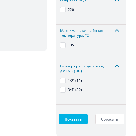
220
Максимальная рабочая
температура, °С
+35
Размер присоединения,
дюймы (мм)
1/2ʺ (15)
3/4ʺ (20)
Показать
Сбросить