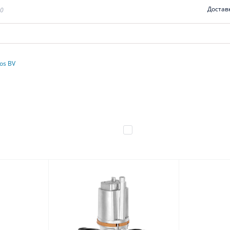
Достав
00
os BV