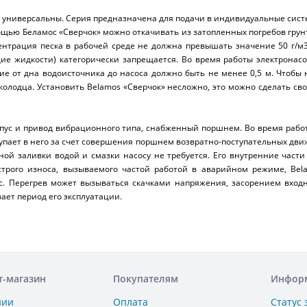
и универсальны. Серия предназначена для подачи в индивидуальные сис
мощью Беламос «Сверчок» можно откачивать из затопленных погребов грун
ентрация песка в рабочей среде не должна превышать значение 50 г/м
е жидкости) категорически запрещается. Во время работы электронасо
ие от дна водоисточника до насоса должно быть не менее 0,5 м. Чтобы 
колодца. Установить Belamos «Сверчок» несложно, это можно сделать с
рпус и привод вибрационного типа, снабженный поршнем. Во время рабо
упает в него за счет совершения поршнем возвратно-поступательных дви
ной заливки водой и смазки насосу не требуется. Его внутренние час
ыстрого износа, вызываемого частой работой в аварийном режиме, B
с. Перегрев может вызываться скачками напряжения, засорением входн
ет период его эксплуатации.
т-магазин
Покупателям
Инфор
нии
Оплата
Статус 