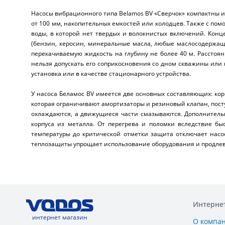
Насосы вибрационного типа Belamos BV «Сверчок» компактны 
от 100 мм, накопительных емкостей или колодцев. Также с по
воды, в которой нет твердых и волокнистых включений. Конц
(бензин, керосин, минеральные масла, любые маслосодержащи
перекачиваемую жидкость на глубину не более 40 м. Расстоян
нельзя допускать его соприкосновения со дном скважины или 
установка или в качестве стационарного устройства.
У насоса Беламос BV имеется две основных составляющих: ко
которая ограничивают амортизаторы и резиновый клапан, пост
охлаждаются, а движущиеся части смазываются. Дополнитель
корпуса из металла. От перегрева и поломки вследствие б
температуры до критической отметки защита отключает насо
теплозащиты упрощает использование оборудования и продлева
Интерне
интернет магазин
О компа