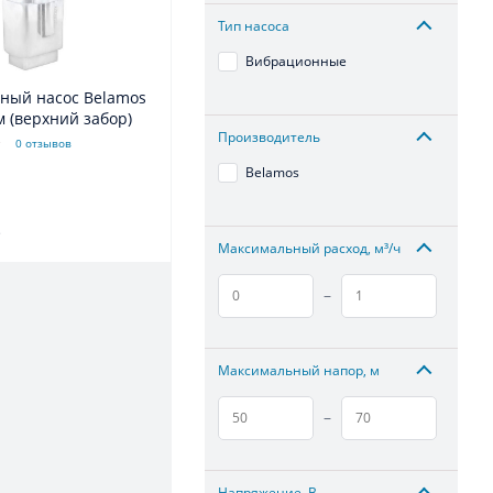
Тип насоса
Вибрационные
ный насос Belamos
 м (верхний забор)
Производитель
0 отзывов
Belamos
.
Максимальный расход, м³/ч
–
Максимальный напор, м
–
Напряжение, В