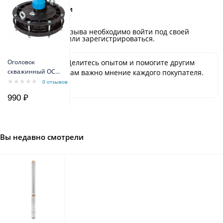
Отзывы и оценки
Для добавления отзыва необходимо войти под своей
учётной записью или зарегистрироваться.
Оголовок
Будьте первым! Делитесь опытом и помогите другим
скважинный ОСП
сделать выбор. Нам важно мнение каждого покупателя.
130-140/32
Спасибо!
0 отзывов
пластиковый
990 ₽
Вы недавно смотрели