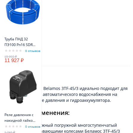
Труба ПНД 32
ПЭ100 Pn16 SDR11
(бухта 100м)
0 отзывов
(синий цвет)
11 927 ₽
VODOS Standart
Описание
Скважинный насос Belamos 3TF-45/3 идеально подходит для
работы в системах автоматического водоснабжения на
основе насоса, реле давления и гидроаккумулятора.
Область применения:
Реле давления с
накидной гайкой
Бытовой центробежный погружной многоступенчатый
VODOS PM/5 1/4" -
0 отзывов
электронасос c плавающими колесами Беламос 3TF-45/3
FG 16A(10A) IP44