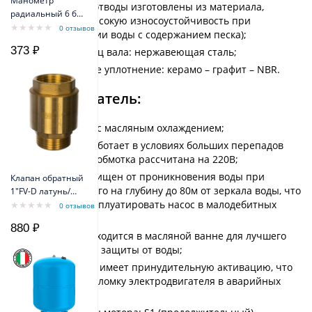
Манометр
лопаточные отводы изготовлены из материала,
радиальный 6 бар
имеющего высокую износоустойчивость при
TIM Y-50-6bar
0 отзывов
перекачивании воды с содержанием песка);
373 ₽
Рабочий конец вала: нержавеющая сталь;
Механическое уплотнение: керамо – графит – NBR.
Электродвигатель:
Однофазный с масляным охлаждением;
Стабильно работает в условиях больших перепадов
напряжения, обмотка рассчитана на 220В;
Надежно защищен от проникновения воды при
Клапан обратный
погружении его на глубину до 80м от зеркала воды, что
1"FV-D латунь/
позволяет эксплуатировать насос в малодебитных
внеш резьба
0 отзывов
Belamos
скважинах;
880 ₽
Двигатель находится в масляной ванне для лучшего
охлаждения и защиты от воды;
Термозащита имеет принудительную активацию, что
исключает поломку электродвигателя в аварийных
ситуациях;