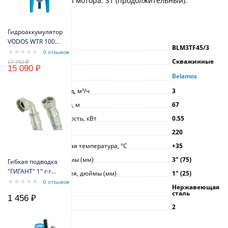
Режим работы мотора: S1 (продолжительный).
Характеристики
Гидроаккумулятор
VODOS WTR 100
Артикул
BLM3TF45/3
VERT (100 литров,
0 отзывов
10bar, G1", +99°C,
Тип насоса
Скважинные
15 090 ₽
мембрана EPDM
Производитель
Belamos
SE.FA Italy)
Максимальный расход, м³/ч
3
Максимальный напор, м
67
Максимальная мощность, кВт
0.55
Напряжение, В
220
Максимальная рабочая температура, °С
+35
Диаметр насоса, дюймы (мм)
3ʺ (75)
Гибкая подводка
"ГИГАНТ" 1" г-г
Размер присоединения, дюймы (мм)
1ʺ (25)
угловая 80 см
0 отзывов
Материал корпуса
Нержавеющая
сталь
1 456 ₽
Гарантия, г
2