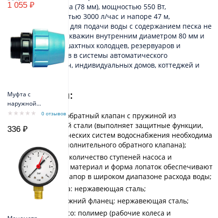
1 055 ₽
диаметром 3 дюйма (78 мм), мощностью 550 Вт,
производительностью 3000 л/час и напоре 47 м,
предназначенный для подачи воды с содержанием песка не
более 180 г/м3 из скважин внутренним диаметром 80 мм и
более, а также из шахтных колодцев, резервуаров и
открытых водоемов в системы автоматического
водоснабжения дач, индивидуальных домов, коттеджей и
полива.
Особенности:
Муфта с
наружной
резьбой D32/R1
0 отзывов
Встроенный обратный клапан с пружиной из
PN10PPE
нержавеющей стали (выполняет защитные функции,
336 ₽
для автоматических систем водоснабжения необходима
установка дополнительного обратного клапана);
Увеличенное количество ступеней насоса и
специальный материал и форма лопаток обеспечивают
стабильный напор в широком диапазоне расхода воды;
Корпус насоса: нержавеющая сталь;
Верхний и нижний фланец: нержавеющая сталь;
Рабочее колесо: полимер (рабочие колеса и