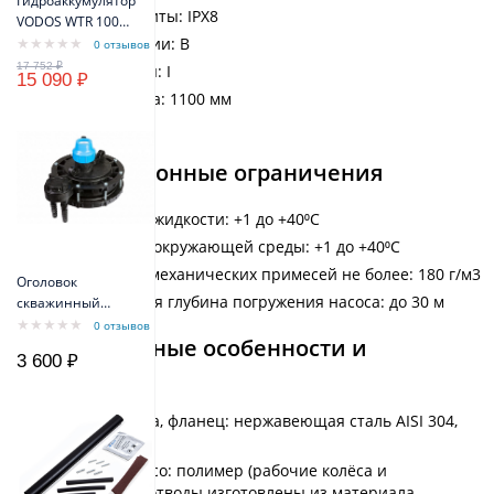
Гидроаккумулятор
Степень защиты: IPX8
VODOS WTR 100
VERT (100 литров,
Класс изоляции: B
0 отзывов
10bar, G1", +99°C,
Класс защиты: I
15 090 ₽
мембрана EPDM
Высота насоса: 1100 мм
SE.FA Italy)
Вес: 11,66 кг
Эксплуатационные ограничения
Температура жидкости: +1 до +40⁰С
Температура окружающей среды: +1 до +40⁰С
Содержание механических примесей не более: 180 г/м3
Оголовок
Максимальная глубина погружения насоса: до 30 м
скважинный
ОСПБ 130-140/32
0 отзывов
Конструктивные особенности и
3 600 ₽
материалы
Корпус насоса, фланец: нержавеющая сталь AISI 304,
латунь.
Рабочее колесо: полимер (рабочие колёса и
лопаточные отводы изготовлены из материала,