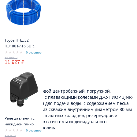
Труба ПНД 32
ПЭ100 Pn16 SDR11
(бухта 100м)
0 отзывов
(синий цвет)
11 927 ₽
VODOS Standart
Описание
Электронасос бытовой центробежный, погружной,
многоступенчатый c плавающими колесами ДЖУНИОР 3JNR-
90/3 предназначен для подачи воды, с содержанием песка
не более 180 г/м3, из скважин внутренним диаметром 80 мм
и более, а также из шахтных колодцев, резервуаров и
Реле давления с
открытых водоемов в системы индивидуального
накидной гайкой
водоснабжения и полива.
VODOS PM/5 1/4" -
0 отзывов
FG 16A(10A) IP44