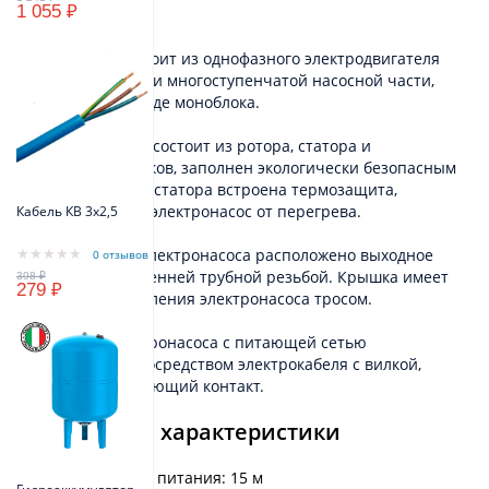
Устройство
1 055 ₽
Электронасос состоит из однофазного электродвигателя
переменного тока и многоступенчатой насосной части,
выполненных в виде моноблока.
Электродвигатель состоит из ротора, статора и
шарикоподшипников, заполнен экологически безопасным
маслом. В обмотку статора встроена термозащита,
предохраняющая электронасос от перегрева.
Кабель КВ 3х2,5
В верхней части электронасоса расположено выходное
0 отзывов
отверстие с внутренней трубной резьбой. Крышка имеет
279 ₽
два ушка для крепления электронасоса тросом.
Соединение электронасоса с питающей сетью
осуществляется посредством электрокабеля с вилкой,
имеющей заземляющий контакт.
Технические характеристики
Длина кабеля питания: 15 м