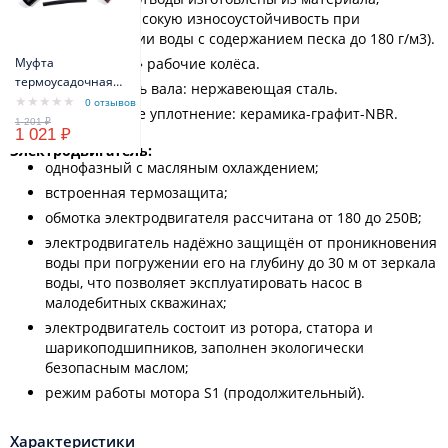
имеющего высокую износоустойчивость при
перекачивании воды с содержанием песка до 180 г/м3).
Муфта
«Плавающие» рабочие колёса.
термоусадочная
Рабочий часть вала: нержавеющая сталь.
МТК 3x1,5 мм -
0 отзывов
Механическое уплотнение: керамика-графит-NBR.
3x2,5мм
1 021 ₽
Электродвигатель:
однофазный с масляным охлаждением;
встроенная термозащита;
обмотка электродвигателя рассчитана от 180 до 250В;
электродвигатель надёжно защищён от проникновения
воды при погружении его на глубину до 30 м от зеркала
воды, что позволяет эксплуатировать насос в
малодебитных скважинах;
электродвигатель состоит из ротора, статора и
шарикоподшипников, заполнен экологически
безопасным маслом;
режим работы мотора S1 (продолжительный).
Характеристики